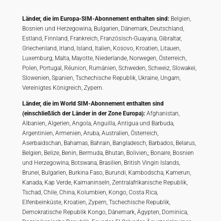
Länder, die im Europa-SIM-Abonnement enthalten sind:
Belgien,
Bosnien und Herzegowina, Bulgarien, Dänemark, Deutschland,
Estland, Finnland, Frankreich, Französisch-Guayana, Gibraltar,
Griechenland, Irland, Island, Italien, Kosovo, Kroatien, Litauen,
Luxemburg, Malta, Mayotte, Niederlande, Norwegen, Österreich,
Polen, Portugal, Réunion, Rumänien, Schweden, Schweiz, Slowakei,
Slowenien, Spanien, Tschechische Republik, Ukraine, Ungarn,
Vereinigtes Königreich, Zypern.
Länder, die im World SIM-Abonnement enthalten sind
(einschließlich der Länder in der Zone Europa):
Afghanistan,
Albanien, Algerien, Angola, Anguilla, Antigua und Barbuda,
Argentinien, Armenien, Aruba, Australien, Österreich,
Aserbaidschan, Bahamas, Bahrain, Bangladesch, Barbados, Belarus,
Belgien, Belize, Benin, Bermuda, Bhutan, Bolivien,; Bonaire, Bosnien
und Herzegowina, Botswana, Brasilien, British Vingin Islands,
Brunei, Bulgarien, Burkina Faso, Burundi, Kambodscha, Kamerun,
Kanada, Kap Verde, Kaimaninseln, Zentralafrikanische Republik,
Tschad, Chile, China, Kolumbien, Kongo, Costa Rica,
Elfenbeinküste, Kroatien, Zypern, Tschechische Republik,
Demokratische Republik Kongo, Dänemark, Ägypten, Dominica,