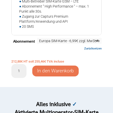
●
Multi-Betreiber SIM-Karte GSM – LTE
●
Abonnement ” High Performance ” – max. 1
Punkt alle 30s.
●
Zugang zur Capturs Premium
Plattform/Anwendung und API
●
20 SMS
Abonnement
Zurücksetzen
212,88
€
HT soit
255,46
€
TVA incluse
GPS-
In den Warenkorb
Tracker
Capturs
Power
GSM
Menge
Alles inklusive
✓
Aktivierte Multioperator-SIM-Karte