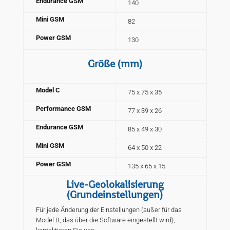
Endurance GSM
140
Mini GSM
82
Power GSM
130
Größe
(mm)
Model C
75 x 75 x 35
Performance GSM
77 x 39 x 26
Endurance GSM
85 x 49 x 30
Mini GSM
64 x 50 x 22
Power GSM
135 x 65 x 15
Live-Geolokalisierung
(Grundeinstellungen)
Für jede Änderung der Einstellungen (außer für das
Model B, das über die Software eingestellt wird),