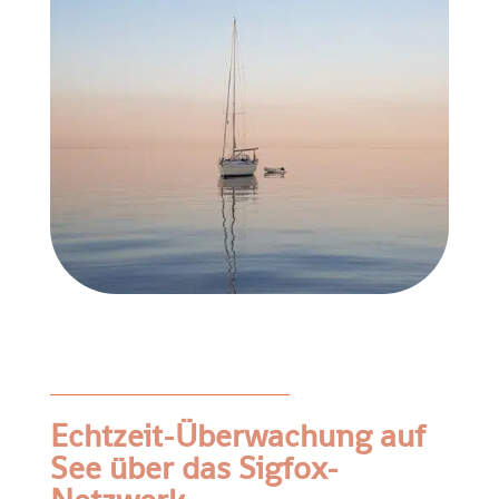
Echtzeit-Überwachung auf
See über das Sigfox-