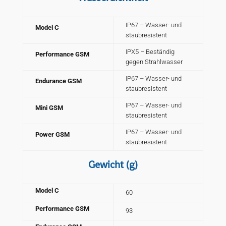
IP67 –
Wasser- und
Model C
staubresistent
IPX5 –
Beständig
Performance GSM
gegen Strahlwasser
IP67 –
Wasser- und
Endurance GSM
staubresistent
IP67 –
Wasser- und
Mini GSM
staubresistent
IP67 –
Wasser- und
Power GSM
staubresistent
Gewicht
(g)
Model C
60
Performance GSM
93