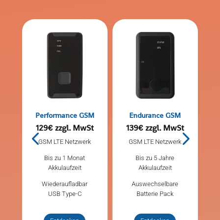
Performance GSM
Endurance GSM
t
129€ zzgl. MwSt
139€ zzgl. MwSt
k
GSM LTE Netzwerk
GSM LTE Netzwerk
Bis zu 1 Monat
Bis zu 5 Jahre
Akkulaufzeit
Akkulaufzeit
Wiederaufladbar
Auswechselbare
ist
USB Type-C
Batterie Pack