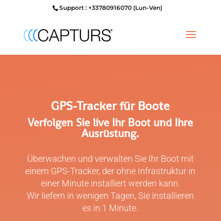
Support : +33780916070 (Lun-Ven)
GPS-Tracker für Boote
Verfolgen Sie live Ihr Boot und Ihre
Ausrüstung.
Überwachen und verwalten Sie Ihr Boot mit
einem GPS-Tracker, der ohne Infrastruktur in
einer Minute installiert werden kann.
Wir liefern in wenigen Tagen, Sie installieren
es in 1 Minute.