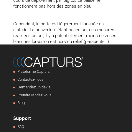
cours de déploiement par Sigfox. La balise ne
fonctionnera pas hors des zones en bleu.
Cependant, la carte est légèrement faussée en
altitude. La couverture étant basée sur des mesures
réalisées au sol, il y a potentiellement moins de zones
blanches lorsqu’on est hors du relief (parapente…).
Plateforme Capturs
Contactez-nous
Demandez un devis
Prendre rendez-vous
Blog
Support
FAQ