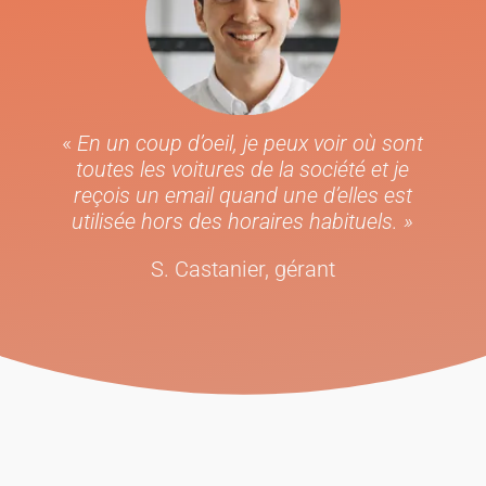
«
En un coup d’oeil, je peux voir où sont
toutes les voitures de la société et je
reçois un email quand une d’elles est
utilisée hors des horaires habituels. »
S. Castanier, gérant