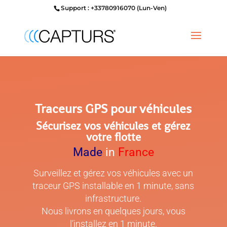
Support : +33780916070 (Lun-Ven)
Traceurs GPS pour véhicules
Sécurisez vos véhicules et gérez
votre flotte
Made
in
France
Surveillez et gérez vos véhicules avec un
traceur GPS installable en 1 minute, sans
infrastructure.
Nous livrons en quelques jours, vous
l’installez en 1 minute.