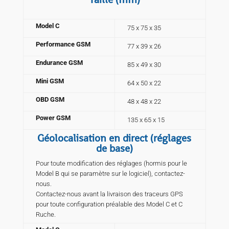
Model C
75 x 75 x 35
Performance GSM
77 x 39 x 26
Endurance GSM
85 x 49 x 30
Mini GSM
64 x 50 x 22
OBD GSM
48 x 48 x 22
Power GSM
135 x 65 x 15
Géolocalisation en direct (réglages
de base)
Pour toute modification des réglages (hormis pour le
Model B qui se paramètre sur le logiciel), contactez-
nous.
Contactez-nous avant la livraison des traceurs GPS
pour toute configuration préalable des Model C et C
Ruche.