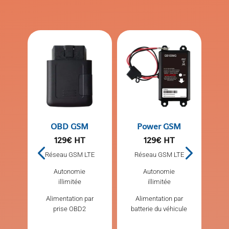
OBD GSM
Power GSM
Per
129€ HT
129€ HT
TE
Réseau GSM LTE
Réseau GSM LTE
R
s
Autonomie
Autonomie
illimitée
illimitée
Alimentation par
Alimentation par
prise OBD2
batterie du véhicule