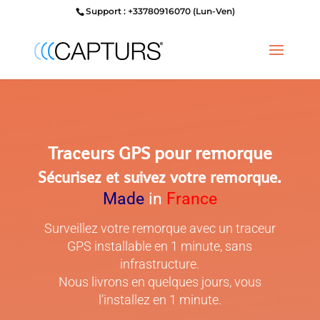
Support : +33780916070 (Lun-Ven)
Traceurs GPS pour remorque
Sécurisez et suivez votre remorque.
Made
in
France
Surveillez votre remorque avec un traceur
GPS
installable en 1 minute, sans
infrastructure.
Nous livrons en quelques jours, vous
l’installez en 1 minute.