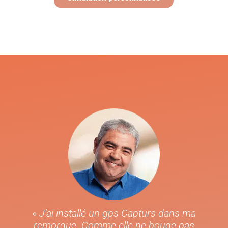
«
J’ai installé un gps Capturs dans ma
remorque. Comme elle ne bouge pas