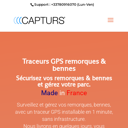
Support : +33780916070 (Lun-Ven)
Traceurs GPS remorques &
bennes
Sécurisez vos remorques & bennes
et gérez votre parc.
Made
in
France
Surveillez et gérez vos remorques, bennes,
avec un traceur GPS
installable en 1 minute,
sans infrastructure.
Nous livrons en quelques jours, vous