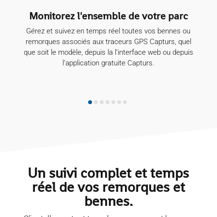
votre parc
La position de vos bennes en t
réel
s vos bennes ou
Visionnez les informations de vos bennes en 
 Capturs, quel
réel sur la carte ainsi que toutes les trajectoires
ce web ou depuis
points d’arrêt associés. Retrouvez facilem
urs.
l’emplacement actuel de la benne.
Un suivi complet et temps
réel de vos remorques et
bennes.