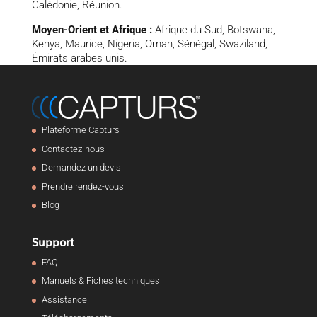
Calédonie, Réunion.
Moyen-Orient et Afrique :
Afrique du Sud, Botswana,
Kenya, Maurice, Nigeria, Oman, Sénégal, Swaziland,
Émirats arabes unis.
Plateforme Capturs
Contactez-nous
Demandez un devis
Prendre rendez-vous
Blog
Support
FAQ
Manuels & Fiches techniques
Assistance