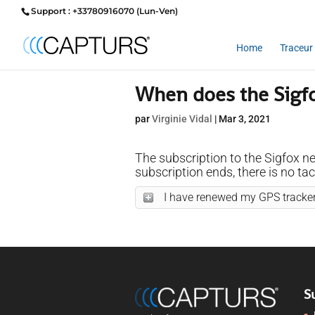
Support : +33780916070 (Lun-Ven)
Home
Traceur 
When does the Sigfo
par
Virginie Vidal
|
Mar 3, 2021
The subscription to the Sigfox n
subscription ends, there is no ta
I have renewed my GPS tracker
S