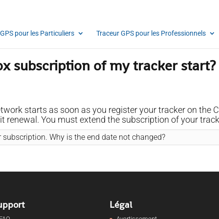
GPS pour les Particuliers
Traceur GPS pour les Professionnels
x subscription of my tracker start?
etwork starts as soon as you register your tracker on the
cit renewal. You must extend the subscription of your track
 subscription. Why is the end date not changed?
upport
Légal
FAQ
Avertissement