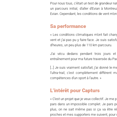
Pour nous tous, c’était un test de grandeur na
un parcours initial, d’aller d’Evian à Montre
Evian. Cependant, les conditions de vent m’ont
Sa performance
« Les conditions climatiques m’ont fait chan
vent et j’ai pas pu y faire face. Je suis sati
d’heures, un peu plus de 110 km parcouru.
J’ai vécu dedans pendant trois jours et d
entraînement pour ma future traversée du Pac
[…]
Je suis vraiment satisfait, j’ai donné le
l’ultra-trail, c’est complètement différent 
compétences d’un sport à l’autre. »
L’intérêt pour Capturs
« C’est un projet que je veux collectif. Je me 
pars dans un impossible complet. Je pars pou
plus, on ne sait même pas si ça va être ré
proches et mes supporters me suivent, pour qu