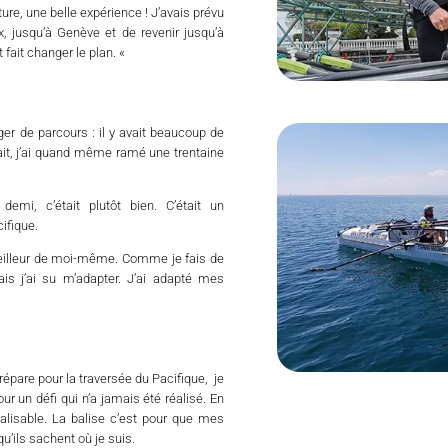
ture, une belle expérience !
J’avais prévu
ux, jusqu’à Genève et de revenir jusqu’à
 fait changer le plan. «
ger de parcours : il y avait beaucoup de
sfait, j’ai quand même ramé une trentaine
emi, c’était plutôt bien. C’était un
ifique.
 meilleur de moi-même. Comme je fais de
mais j’ai su m’adapter. J’ai adapté mes
prépare pour la traversée du Pacifique, je
r un défi qui n’a jamais été réalisé. En
alisable. La balise c’est pour que mes
’ils sachent où je suis.