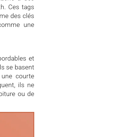
th. Ces tags
mme des clés
s comme une
bordables et
Ils se basent
à une courte
ent, ils ne
oiture ou de