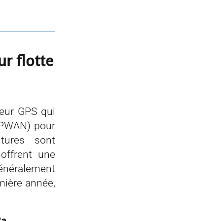
ur flotte
eur GPS qui
(LPWAN) pour
tures sont
offrent une
généralement
emière année,
Ra