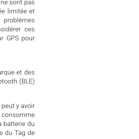
 ne sont pas
ée limitée et
s problèmes
sidérer ces
ur GPS pour
arque et des
etooth (BLE)
 peut y avoir
th consomme
a batterie du
le du Tag de