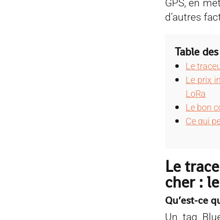
GPS, en mett
d’autres fac
Table des
Le traceu
Le prix 
LoRa
Le bon c
Ce qui pe
Le trace
cher : l
Qu’est-ce q
Un tag Blue