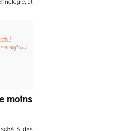
chnologie, et
ooth ?
WAN Sigfox /
le moins
ttaché à des