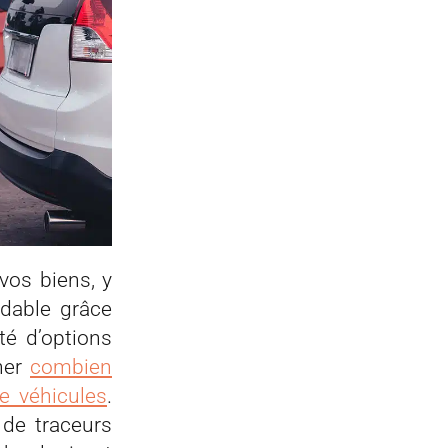
vos biens, y
rdable grâce
té d’options
iner
combien
e véhicules
.
 de traceurs